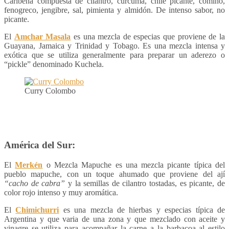
Caribeña compuesta de cilantro, cúrcuma, chile picante, comino,
fenogreco, jengibre, sal, pimienta y almidón. De intenso sabor, no
picante.
El
Amchar Masala
es una mezcla de especias que proviene de la
Guayana, Jamaica y Trinidad y Tobago. Es una mezcla intensa y
exótica que se utiliza generalmente para preparar un aderezo o
“pickle” denominado Kuchela.
Curry Colombo
América del Sur:
El
Merkén
o Mezcla Mapuche es una mezcla picante típica del
pueblo mapuche, con un toque ahumado que proviene del ají
“cacho de cabra”
y la semillas de cilantro tostadas, es picante, de
color rojo intenso y muy aromática.
El
Chimichurri
es una mezcla de hierbas y especias típica de
Argentina y que varia de una zona y que mezclado con aceite y
vinagre se utiliza para acompañar la carne a la barbacoa al estilo