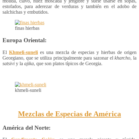
molida, clavo, nuez moscada y jengibre y suele usarse en sopas,
estofados, para aderezar de verduras y también en el adobo de
salchichas y embutidos.
finas hierbas
Europa Oriental:
El
Khmeli-suneli
es una mezcla de especias y hierbas de origen
Georgiano, que se utiliza principalmente para sazonar el
kharcho
, la
satsivi
y la
ajika
, que son platos típicos de Georgia.
khmeli-suneli
Mezclas de Especias de América
América del Norte: