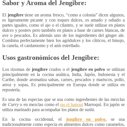
Sabor y Aroma del Jengibre:
El
jengibre
tiene un aroma fresco, “como a colonia” dicen algunos,
es ligeramente picante y con toques dulces, es amado y odiado a
partes iguales, como el ajo o el cilantro, y se suele utilizar en platos
dulces y postres pero también en platos a base de carnes blancas, de
ave o pescados. Es además uno de los ingredientes del ginger ale.
Combina perfectamente bien los agridulces y los cítricos, el hinojo,
la canela, el cardamomo y el anís estrellado.
Usos gastronómicos del Jengibre:
Los rizomas de
jengibre
crudos o el
jengibre en polvo
se utilizan
principalmente en la cocina asiática, India, Japón, Indonesia y el
Caribe, donde aromatiza salsas, carnes, pescados y mariscos, pollo,
arroz y sopas, Es principalmente en Europa donde se utiliza en
repostería.
Es una de las especias que se usa como ingredientes de las mezclas
de
Curry
o en mezclas como el
ras el hanout
Marroquí. En japón se
utiliza marinado para acompañar los platos de sushi.
En la cocina occidental, el
jengibre en polvo
, se usa
tradicionalmente como especia en alimentos dulces como caramelos,