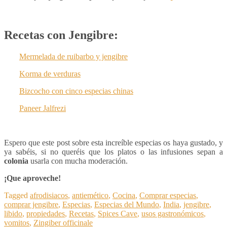
Recetas con Jengibre:
Mermelada de ruibarbo y jengibre
Korma de verduras
Bizcocho con cinco especias chinas
Paneer Jalfrezi
Espero que este post sobre esta increíble especias os haya gustado, y
ya sabéis, si no queréis que los platos o las infusiones sepan a
colonia
usarla con mucha moderación.
¡Que aproveche!
Tagged
afrodisiacos
,
antiemético
,
Cocina
,
Comprar especias
,
comprar jengibre
,
Especias
,
Especias del Mundo
,
India
,
jengibre
,
libido
,
propiedades
,
Recetas
,
Spices Cave
,
usos gastronómicos
,
vomitos
,
Zingiber officinale