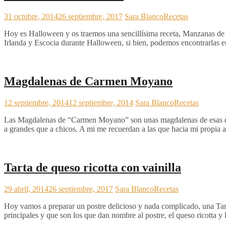
31 octubre, 2014
26 septiembre, 2017
Sara Blanco
Recetas
Hoy es Halloween y os traemos una sencillísima receta, Manzanas de
Irlanda y Escocia durante Halloween, si bien, podemos encontrarlas e
Magdalenas de Carmen Moyano
12 septiembre, 2014
12 septiembre, 2014
Sara Blanco
Recetas
Las Magdalenas de “Carmen Moyano” son unas magdalenas de esas de las
a grandes que a chicos. A mi me recuerdan a las que hacia mi propia 
Tarta de queso ricotta con vainilla
29 abril, 2014
26 septiembre, 2017
Sara Blanco
Recetas
Hoy vamos a preparar un postre delicioso y nada complicado, una Tarta 
principales y que son los que dan nombre al postre, el queso ricotta y 