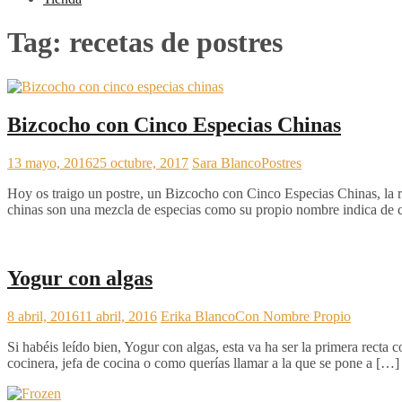
Tag:
recetas de postres
Bizcocho con Cinco Especias Chinas
13 mayo, 2016
25 octubre, 2017
Sara Blanco
Postres
Hoy os traigo un postre, un Bizcocho con Cinco Especias Chinas, la rec
chinas son una mezcla de especias como su propio nombre indica de 
Yogur con algas
8 abril, 2016
11 abril, 2016
Erika Blanco
Con Nombre Propio
Si habéis leído bien, Yogur con algas, esta va ha ser la primera rect
cocinera, jefa de cocina o como querías llamar a la que se pone a […]