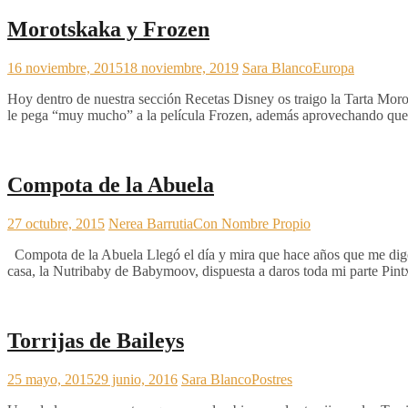
Morotskaka y Frozen
16 noviembre, 2015
18 noviembre, 2019
Sara Blanco
Europa
Hoy dentro de nuestra sección Recetas Disney os traigo la Tarta Mor
le pega “muy mucho” a la película Frozen, además aprovechando que 
Compota de la Abuela
27 octubre, 2015
Nerea Barrutia
Con Nombre Propio
Compota de la Abuela Llegó el día y mira que hace años que me digo 
casa, la Nutribaby de Babymoov, dispuesta a daros toda mi parte Pint
Torrijas de Baileys
25 mayo, 2015
29 junio, 2016
Sara Blanco
Postres