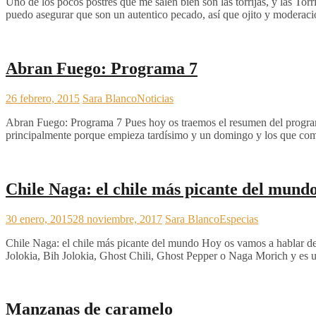
Uno de los pocos postres que me salen bien son las torrijas, y las Torr
puedo asegurar que son un autentico pecado, así que ojito y moderac
Abran Fuego: Programa 7
26 febrero, 2015
Sara Blanco
Noticias
Abran Fuego: Programa 7 Pues hoy os traemos el resumen del programa
principalmente porque empieza tardísimo y un domingo y los que co
Chile Naga: el chile más picante del mund
30 enero, 2015
28 noviembre, 2017
Sara Blanco
Especias
Chile Naga: el chile más picante del mundo Hoy os vamos a hablar de
Jolokia, Bih Jolokia, Ghost Chili, Ghost Pepper o Naga Morich y es u
Manzanas de caramelo