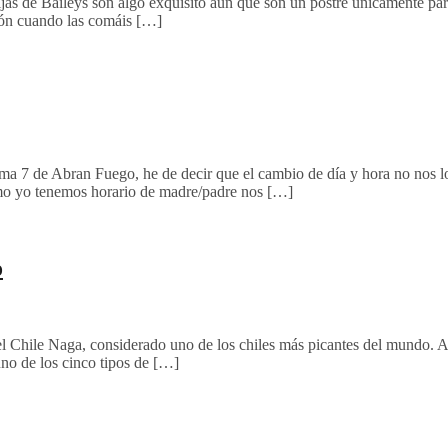
ijas de Baileys son algo exquisito aun que son un postre únicamente para
ión cuando las comáis […]
 7 de Abran Fuego, he de decir que el cambio de día y hora no nos lo
mo yo tenemos horario de madre/padre nos […]
o
l Chile Naga, considerado uno de los chiles más picantes del mundo. A
no de los cinco tipos de […]