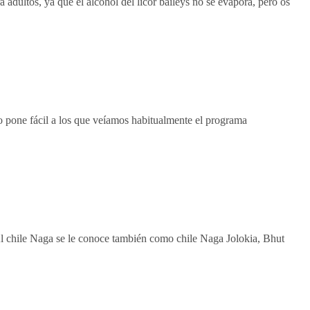
 adultos, ya que el alcohol del licor baileys no se evapora, pero os
 pone fácil a los que veíamos habitualmente el programa
l chile Naga se le conoce también como chile Naga Jolokia, Bhut