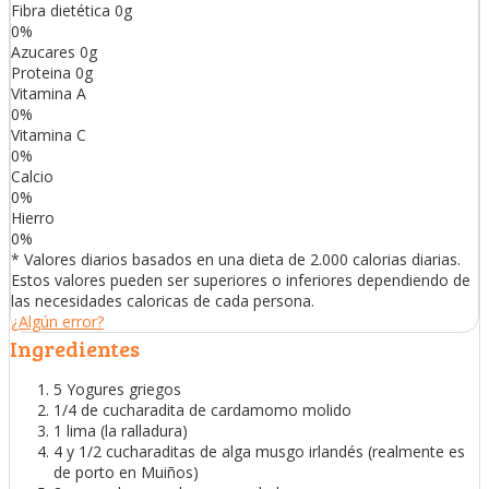
Fibra dietética
0
g
0
%
Azucares
0
g
Proteina
0
g
Vitamina A
0
%
Vitamina C
0
%
Calcio
0
%
Hierro
0
%
* Valores diarios basados en una dieta de 2.000 calorias diarias.
Estos valores pueden ser superiores o inferiores dependiendo de
las necesidades caloricas de cada persona.
¿Algún error?
Ingredientes
5 Yogures griegos
1/4 de cucharadita de cardamomo molido
1 lima (la ralladura)
4 y 1/2 cucharaditas de alga musgo irlandés (realmente es
de porto en Muiños)