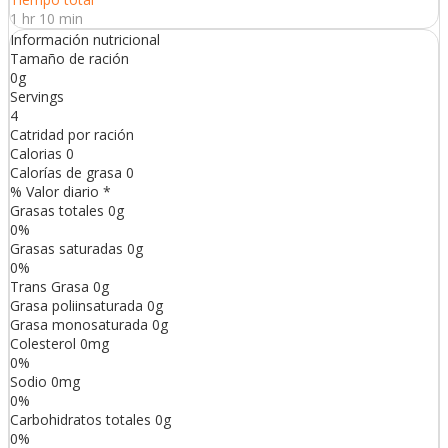
1 hr 10 min
Información nutricional
Tamaño de ración
0g
Servings
4
Catridad por ración
Calorias
0
Calorías de grasa
0
% Valor diario *
Grasas totales
0
g
0
%
Grasas saturadas
0
g
0
%
Trans
Grasa
0
g
Grasa poliinsaturada
0
g
Grasa monosaturada
0
g
Colesterol
0
mg
0
%
Sodio
0
mg
0
%
Carbohidratos totales
0
g
0
%