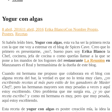
Yogur con algas
8 abril, 2016
11 abril, 2016
Erika Blanco
Con Nombre Propio
,
Postres
,
Recetas
Si habéis leído bien,
Yogur con algas
, esta va ha ser la primera recta
con la que me voy a estrenar en el blog de Spices Cave. Creo que lo
primero es presentarme, ¿no?, bueno pues soy
Erika Blanco
la
Chef, cocinera, jefa de cocina o como querías llamar a la que se
pone a los mandos de los fogones del
restaurante
La Reunión
en
Manzanares el Real y hermanísima de la dueña de este blog.
Cuando mi hermana me propuso que colaborara en el blog con
alguna receta del bar, la verdad es que no lo tenia muy claro,
¿yo
escribiendo recetas al más puro estilo de los ganadores de Master
Chef?
, pero las hermanas mayores son muy pesadas a veces y aquí
estoy escribiendo. Otro problema que me surgía era,
¿y yo que
receta escribo?
y como mi hermana es muy, pero que muy pesada,
aquí estoy escribiendo
.
Esta receta de
yogur con algas
es postre creación mía, la idea la