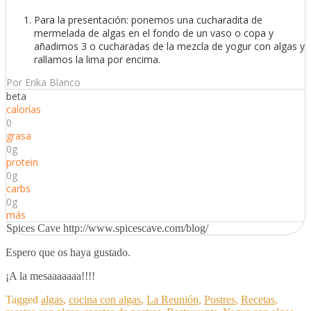
Para la presentación: ponemos una cucharadita de
mermelada de algas en el fondo de un vaso o copa y
añadimos 3 o cucharadas de la mezcla de yogur con algas y
rallamos la lima por encima.
Por Erika Blanco
beta
calorías
0
grasa
0g
protein
0g
carbs
0g
más
Spices Cave http://www.spicescave.com/blog/
Espero que os haya gustado.
¡A la mesaaaaaaa!!!!
Tagged
algas
,
cocina con algas
,
La Reunión
,
Postres
,
Recetas
,