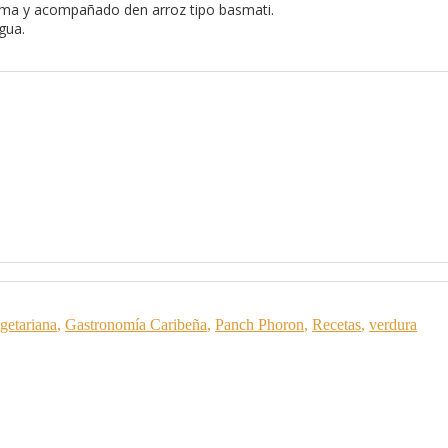
cima y acompañado den arroz tipo basmati.
gua.
getariana
,
Gastronomía Caribeña
,
Panch Phoron
,
Recetas
,
verdura