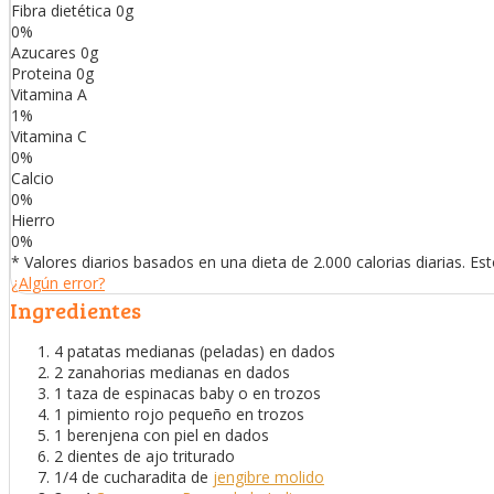
Fibra dietética
0
g
0
%
Azucares
0
g
Proteina
0
g
Vitamina A
1
%
Vitamina C
0
%
Calcio
0
%
Hierro
0
%
* Valores diarios basados en una dieta de 2.000 calorias diarias. E
¿Algún error?
Ingredientes
4 patatas medianas (peladas) en dados
2 zanahorias medianas en dados
1 taza de espinacas baby o en trozos
1 pimiento rojo pequeño en trozos
1 berenjena con piel en dados
2 dientes de ajo triturado
1/4 de cucharadita de
jengibre molido