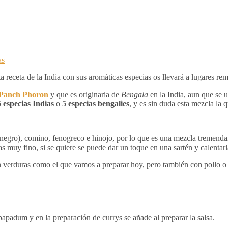
as
sta receta de la India con sus aromáticas especias os llevará a lugares r
Panch Phoron
y que es originaria de
Bengala
en la India, aun que se u
5 especias Indias
o
5 especias bengalies
, y es sin duda esta mezcla la q
o negro), comino, fenogreco e hinojo, por lo que es una mezcla tremend
s muy fino, si se quiere se puede dar un toque en una sartén y calentarl
on verduras como el que vamos a preparar hoy, pero también con pollo o 
apadum y en la preparación de currys se añade al preparar la salsa.