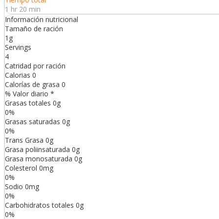
1 hr 20 min
Información nutricional
Tamaño de ración
1g
Servings
4
Catridad por ración
Calorias
0
Calorías de grasa
0
% Valor diario *
Grasas totales
0
g
0
%
Grasas saturadas
0
g
0
%
Trans
Grasa
0
g
Grasa poliinsaturada
0
g
Grasa monosaturada
0
g
Colesterol
0
mg
0
%
Sodio
0
mg
0
%
Carbohidratos totales
0
g
0
%