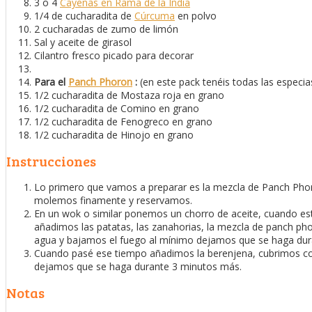
3 o 4
Cayenas en Rama de la India
1/4 de cucharadita de
Cúrcuma
en polvo
2 cucharadas de zumo de limón
Sal y aceite de girasol
Cilantro fresco picado para decorar
Para el
Panch Phoron
:
(en este pack tenéis todas las especia
1/2 cucharadita de Mostaza roja en grano
1/2 cucharadita de Comino en grano
1/2 cucharadita de Fenogreco en grano
1/2 cucharadita de Hinojo en grano
Instrucciones
Lo primero que vamos a preparar es la mezcla de Panch Phoro
molemos finamente y reservamos.
En un wok o similar ponemos un chorro de aceite, cuando es
añadimos las patatas, las zanahorias, la mezcla de panch ph
agua y bajamos el fuego al mínimo dejamos que se haga dur
Cuando pasé ese tiempo añadimos la berenjena, cubrimos con
dejamos que se haga durante 3 minutos más.
Notas