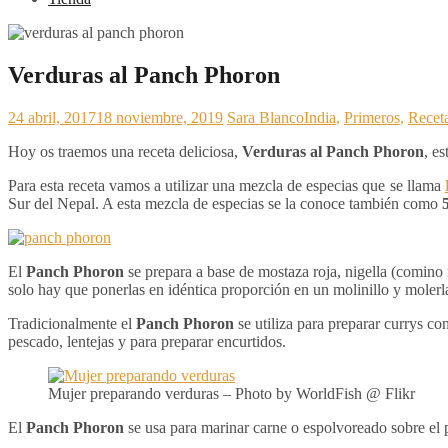
Verduras al Panch Phoron
24 abril, 2017
18 noviembre, 2019
Sara Blanco
India
,
Primeros
,
Recet
Hoy os traemos una receta deliciosa,
Verduras al Panch Phoron
, e
Para esta receta vamos a utilizar una mezcla de especias que se llama
Sur del Nepal. A esta mezcla de especias se la conoce también como
El
Panch Phoron
se prepara a base de mostaza roja, nigella (comin
solo hay que ponerlas en idéntica proporción en un molinillo y molerla
Tradicionalmente el
Panch Phoron
se utiliza para preparar currys c
pescado, lentejas y para preparar encurtidos.
Mujer preparando verduras – Photo by WorldFish @ Flikr
El
Panch Phoron
se usa para marinar carne o espolvoreado sobre el p