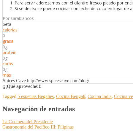
Para servir aderezamos con el cilantro fresco picado por en
Si se desea se puede cocinar con leche de coco en lugar de a
Por sarablancos
beta
calorías
0
grasa
0g
protein
0g
carbs
0g
más
Spices Cave http://www.spicescave.com/blog/
¡¡¡Qué aproveche!!!
Tagged
5 especias Begalies
,
Cocina Bengalí
,
Cocina India
,
Cocina ve
Navegación de entradas
La Cocinera del Presidente
Gastronomía del Pacífico III: Filipinas