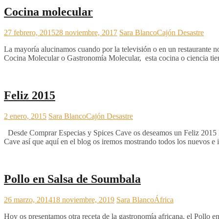
Cocina molecular
27 febrero, 2015
28 noviembre, 2017
Sara Blanco
Cajón Desastre
La mayoría alucinamos cuando por la televisión o en un restaurante n
Cocina Molecular o Gastronomía Molecular, esta cocina o ciencia tiene
Feliz 2015
2 enero, 2015
Sara Blanco
Cajón Desastre
Desde Comprar Especias y Spices Cave os deseamos un Feliz 2015 lle
Cave así que aquí en el blog os iremos mostrando todos los nuevos e 
Pollo en Salsa de Soumbala
26 marzo, 2014
18 noviembre, 2019
Sara Blanco
África
Hoy os presentamos otra receta de la gastronomía africana, el Pollo