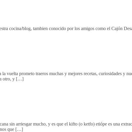
uestra cocina/blog, tambien conocido por los amigos como el Cajón Des
 la vuelta prometo traeros muchas y mejores recetas, curiosidades y n
a otro, y […]
ana sin arriesgar mucho, y es que el kifto (o ketfo) etiópe es una extrao
menos que […]