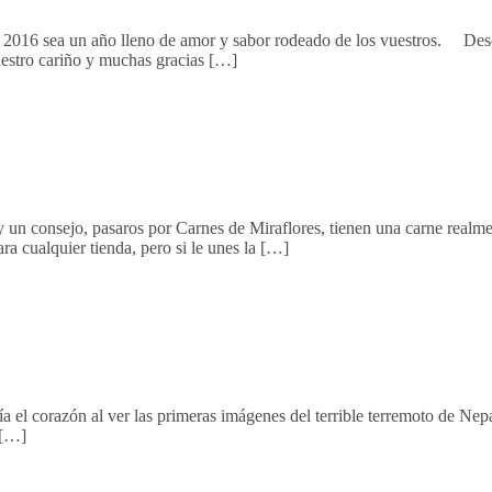
16 sea un año lleno de amor y sabor rodeado de los vuestros. Desde 
uestro cariño y muchas gracias […]
un consejo, pasaros por Carnes de Miraflores, tienen una carne realmen
a cualquier tienda, pero si le unes la […]
 corazón al ver las primeras imágenes del terrible terremoto de Nepal
 […]