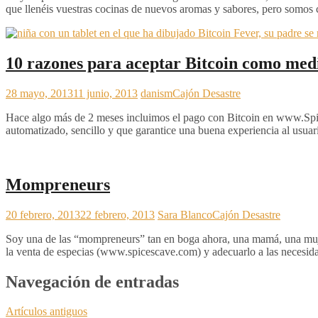
que llenéis vuestras cocinas de nuevos aromas y sabores, pero somo
10 razones para aceptar Bitcoin como medi
28 mayo, 2013
11 junio, 2013
danism
Cajón Desastre
Hace algo más de 2 meses incluimos el pago con Bitcoin en www.Spi
automatizado, sencillo y que garantice una buena experiencia al usua
Mompreneurs
20 febrero, 2013
22 febrero, 2013
Sara Blanco
Cajón Desastre
Soy una de las “mompreneurs” tan en boga ahora, una mamá, una mujer 
la venta de especias (www.spicescave.com) y adecuarlo a las necesi
Navegación de entradas
Artículos antiguos