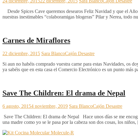
24 diciembre, 2015
22 diciembre, 2015
Sara Blanco
Cajón Desastre
Desde Spices Cave queremos desearos Feliz Navidad y que el Año 20
nuestras inestimables “colaboramigas blogeras” Pilar y Nerea, todo n
Carnes de Miraflores
22 diciembre, 2015
Sara Blanco
Cajón Desastre
Si aun no habéis comprado vuestra carne para estas Navidades, os doy 
ya sabéis que en esta casa el Comercio Electrónico es un punto más par
Save The Children: El drama de Nepal
6 agosto, 2015
4 noviembre, 2019
Sara Blanco
Cajón Desastre
Save The Children: El drama de Nepal Hace unos días se me encogía el
una madre como yo se le pasa por la cabeza son dos cosas, los niños,