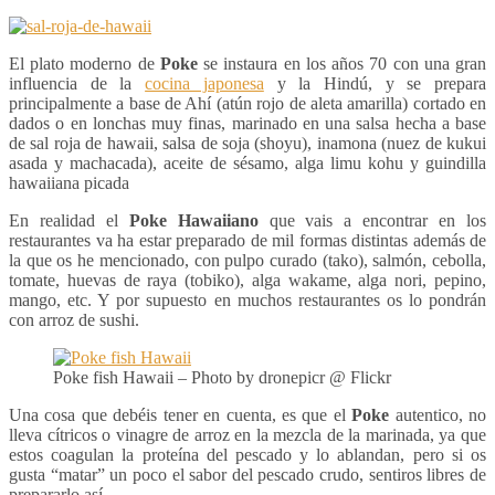
El plato moderno de
Poke
se instaura en los años 70 con una gran
influencia de la
cocina japonesa
y la Hindú, y se prepara
principalmente a base de Ahí (atún rojo de aleta amarilla) cortado en
dados o en lonchas muy finas, marinado en una salsa hecha a base
de sal roja de hawaii, salsa de soja (shoyu), inamona (nuez de kukui
asada y machacada), aceite de sésamo, alga limu kohu y guindilla
hawaiiana picada
En realidad el
Poke Hawaiiano
que vais a encontrar en los
restaurantes va ha estar preparado de mil formas distintas además de
la que os he mencionado, con pulpo curado (tako), salmón, cebolla,
tomate, huevas de raya (tobiko), alga wakame, alga nori, pepino,
mango, etc. Y por supuesto en muchos restaurantes os lo pondrán
con arroz de sushi.
Poke fish Hawaii – Photo by dronepicr @ Flickr
Una cosa que debéis tener en cuenta, es que el
Poke
autentico, no
lleva cítricos o vinagre de arroz en la mezcla de la marinada, ya que
estos coagulan la proteína del pescado y lo ablandan, pero si os
gusta “matar” un poco el sabor del pescado crudo, sentiros libres de
prepararlo así.