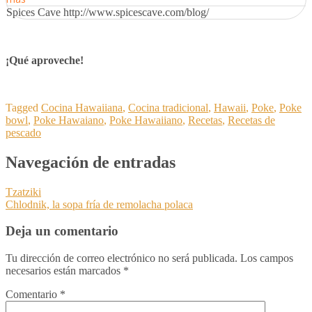
Spices Cave http://www.spicescave.com/blog/
¡Qué aproveche!
Tagged
Cocina Hawaiiana
,
Cocina tradicional
,
Hawaii
,
Poke
,
Poke
bowl
,
Poke Hawaiano
,
Poke Hawaiiano
,
Recetas
,
Recetas de
pescado
Navegación de entradas
Tzatziki
Chlodnik, la sopa fría de remolacha polaca
Deja un comentario
Tu dirección de correo electrónico no será publicada.
Los campos
necesarios están marcados
*
Comentario
*