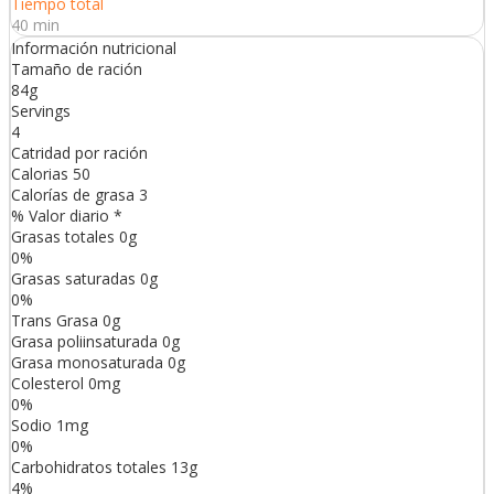
Tiempo total
40 min
Información nutricional
Tamaño de ración
84g
Servings
4
Catridad por ración
Calorias
50
Calorías de grasa
3
% Valor diario *
Grasas totales
0
g
0
%
Grasas saturadas
0
g
0
%
Trans
Grasa
0
g
Grasa poliinsaturada
0
g
Grasa monosaturada
0
g
Colesterol
0
mg
0
%
Sodio
1
mg
0
%
Carbohidratos totales
13
g
4
%