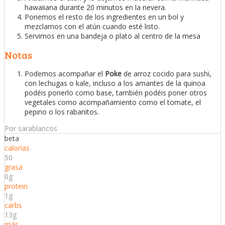
hawaiiana durante 20 minutos en la nevera.
Ponemos el resto de los ingredientes en un bol y
mezclamos con el atún cuando esté listo.
Servimos en una bandeja o plato al centro de la mesa
Notas
Podemos acompañar el
Poke
de arroz cocido para sushi,
con lechugas o kale, incluso a los amantes de la quinoa
podéis ponerlo como base, también podéis poner otros
vegetales como acompañamiento como el tomate, el
pepino o los rabanitos.
Por sarablancos
beta
calorías
50
grasa
0g
protein
1g
carbs
13g
más