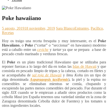
Poke hawaiiano
5 agosto, 2019
18 noviembre, 2019
Sara Blanco
Entrantes
,
Pacífico
,
Recetas
Hoy os traigo una receta fresquita y muy interesante, es el
Poke
Hawaiiano
, o
Poke
(“cortar” o “seccionar” en hawaiano) moderno
está a caballo entre un
ceviche
y
tartar
ya que se prepara a base de
pescado crudo marinado y verduras frescas.
El
Poke
es un plato tradicional Hawaiiano que se utilizaba para
reponer fuerzas a lo largo del día en todas las
Islas de Hawaii
y que
consistía en pescado limpio de tripas y la cabeza, cortado en filetes y
se acompañaba de
sal roja de Hawaii
y
limu Kohu
(es un tipo de
alga denominada
Asparagopsis taxiformis
), la piel y la espina no
comestibles se eliminaban mientras se comía, chupando y
escupiendo las partes menos comestibles del pescado. Fue durante el
siglo
XIX
cuando se le empiezan a añadir otros productos como la
cebolla Maui
(en España tenemos una variedad similar en la zona de
Zaragoza denominada Cebolla dulce de Fuentes) y los tomates u
otros ingredientes locales.