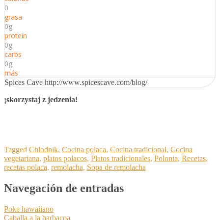
0
grasa
0g
protein
0g
carbs
0g
más
Spices Cave http://www.spicescave.com/blog/
¡
skorzystaj z jedzenia
!
Tagged
Chlodnik
,
Cocina polaca
,
Cocina tradicional
,
Cocina
vegetariana
,
platos polacos
,
Platos tradicionales
,
Polonia
,
Recetas
,
recetas polaca
,
remolacha
,
Sopa de remolacha
Navegación de entradas
Poke hawaiiano
Caballa a la barbacoa