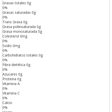
Grasas totales
0
g
0
%
Grasas saturadas
0
g
0
%
Trans
Grasa
0
g
Grasa poliinsaturada
0
g
Grasa monosaturada
0
g
Colesterol
0
mg
0
%
Sodio
0
mg
0
%
Carbohidratos totales
0
g
0
%
Fibra dietética
0
g
0
%
Azucares
0
g
Proteina
0
g
Vitamina A
0
%
Vitamina C
0
%
Calcio
0
%