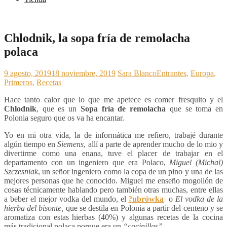
Chlodnik, la sopa fría de remolacha
polaca
9 agosto, 2019
18 noviembre, 2019
Sara Blanco
Entrantes
,
Europa
,
Primeros
,
Recetas
Hace tanto calor que lo que me apetece es comer fresquito y el
Chlodnik
, que es un
Sopa fría de remolacha
que se toma en
Polonia seguro que os va ha encantar.
Yo en mi otra vida, la de informática me refiero, trabajé durante
algún tiempo en
Siemens
, allí a parte de aprender mucho de lo mio y
divertirme como una enana, tuve el placer de trabajar en el
departamento con un ingeniero que era Polaco,
Miguel (Michal)
Szczesniak
, un señor ingeniero como la copa de un pino y una de las
mejores personas que he conocido. Miguel me enseño mogollón de
cosas técnicamente hablando pero también otras muchas, entre ellas
a beber el mejor vodka del mundo, el
?ubrówka
o
El vodka de la
hierba del bisonte,
que se destila en Polonia a partir del centeno y se
aromatiza con estas hierbas (40%) y algunas recetas de la cocina
más tradicional polaca porque era un
“cocinillas”.