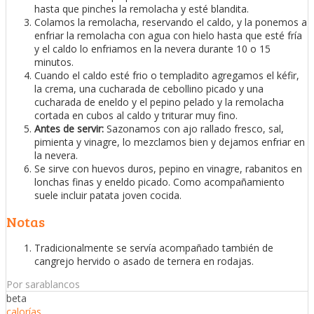
hasta que pinches la remolacha y esté blandita.
Colamos la remolacha, reservando el caldo, y la ponemos a
enfriar la remolacha con agua con hielo hasta que esté fría
y el caldo lo enfriamos en la nevera durante 10 o 15
minutos.
Cuando el caldo esté frio o templadito agregamos el kéfir,
la crema, una cucharada de cebollino picado y una
cucharada de eneldo y el pepino pelado y la remolacha
cortada en cubos al caldo y triturar muy fino.
Antes de servir:
Sazonamos con ajo rallado fresco, sal,
pimienta y vinagre, lo mezclamos bien y dejamos enfriar en
la nevera.
Se sirve con huevos duros, pepino en vinagre, rabanitos en
lonchas finas y eneldo picado. Como acompañamiento
suele incluir patata joven cocida.
Notas
Tradicionalmente se servía acompañado también de
cangrejo hervido o asado de ternera en rodajas.
Por sarablancos
beta
calorías