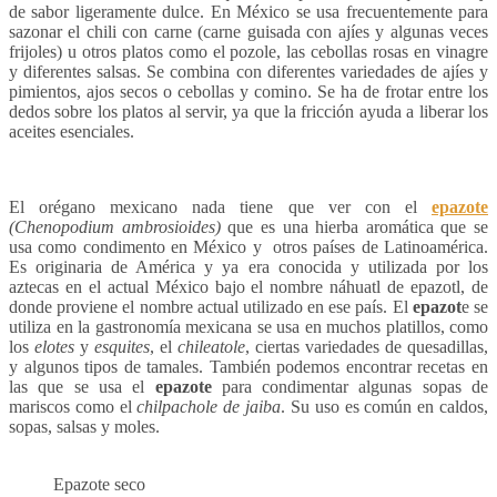
de sabor ligeramente dulce. En México se usa frecuentemente para
sazonar el chili con carne (carne guisada con ajíes y algunas veces
frijoles) u otros platos como el pozole, las cebollas rosas en vinagre
y diferentes salsas. Se combina con diferentes variedades de ajíes y
pimientos, ajos secos o cebollas y comino. Se ha de frotar entre los
dedos sobre los platos al servir, ya que la fricción ayuda a liberar los
aceites esenciales.
El orégano mexicano nada tiene que ver con el
epazote
(Chenopodium ambrosioides)
que es una hierba aromática que se
usa como condimento en México y otros países de Latinoamérica.
Es originaria de América y ya era conocida y utilizada por los
aztecas en el actual México bajo el nombre náhuatl de epazotl, de
donde proviene el nombre actual utilizado en ese país. El
epazot
e se
utiliza en la gastronomía mexicana se usa en muchos platillos, como
los
elotes
y
esquites
, el
chileatole
, ciertas variedades de quesadillas,
y algunos tipos de tamales. También podemos encontrar recetas en
las que se usa el
epazote
para condimentar algunas sopas de
mariscos como el
chilpachole
de jaiba
. Su uso es común en caldos,
sopas, salsas y moles.
Epazote seco