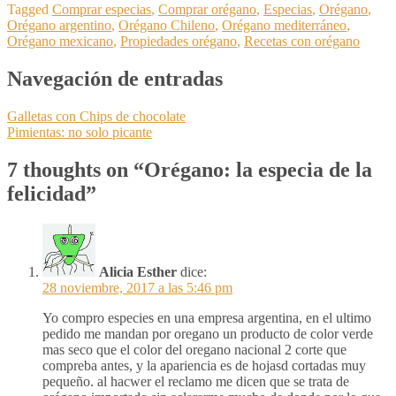
Tagged
Comprar especias
,
Comprar orégano
,
Especias
,
Orégano
,
Orégano argentino
,
Orégano Chileno
,
Orégano mediterráneo
,
Orégano mexicano
,
Propiedades orégano
,
Recetas con orégano
Navegación de entradas
Galletas con Chips de chocolate
Pimientas: no solo picante
7 thoughts on “
Orégano: la especia de la
felicidad
”
Alicia Esther
dice:
28 noviembre, 2017 a las 5:46 pm
Yo compro especies en una empresa argentina, en el ultimo
pedido me mandan por oregano un producto de color verde
mas seco que el color del oregano nacional 2 corte que
compreba antes, y la apariencia es de hojasd cortadas muy
pequeño. al hacwer el reclamo me dicen que se trata de