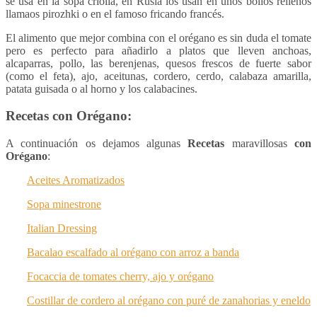
se usa en la sopa criolla, en Rusia los usan en unos bollos rellenos
llamaos pirozhki o en el famoso fricando francés.
El alimento que mejor combina con el orégano es sin duda el tomate
pero es perfecto para añadirlo a platos que lleven anchoas,
alcaparras, pollo, las berenjenas, quesos frescos de fuerte sabor
(como el feta), ajo, aceitunas, cordero, cerdo, calabaza amarilla,
patata guisada o al horno y los calabacines.
Recetas con Orégano:
A continuación os dejamos algunas
Recetas
maravillosas
con
Orégano
:
Aceites Aromatizados
Sopa minestrone
Italian Dressing
Bacalao escalfado al orégano con arroz a banda
Focaccia de tomates cherry, ajo y orégano
Costillar de cordero al orégano con puré de zanahorias y eneldo