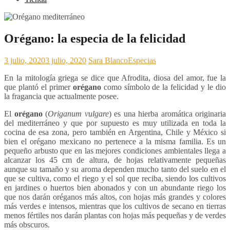
Orégano: la especia de la felicidad
3 julio, 2020
3 julio, 2020
Sara Blanco
Especias
En la mitología griega se dice que Afrodita, diosa del amor, fue la
que plantó el primer
orégano
como símbolo de la felicidad y le dio
la fragancia que actualmente posee.
El
orégano
(
Origanum vulgare
) es una hierba aromática originaria
del mediterráneo y que por supuesto es muy utilizada en toda la
cocina de esa zona, pero también en Argentina, Chile y México si
bien el orégano mexicano no pertenece a la misma familia. Es un
pequeño arbusto que en las mejores condiciones ambientales llega a
alcanzar los 45 cm de altura, de hojas relativamente pequeñas
aunque su tamaño y su aroma dependen mucho tanto del suelo en el
que se cultiva, como el riego y el sol que reciba, siendo los cultivos
en jardines o huertos bien abonados y con un abundante riego los
que nos darán oréganos más altos, con hojas más grandes y colores
más verdes e intensos, mientras que los cultivos de secano en tierras
menos fértiles nos darán plantas con hojas más pequeñas y de verdes
más obscuros.