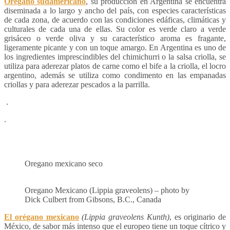
Orégano sudamericano
, su producción en Argentina se encuentra
diseminada a lo largo y ancho del país, con especies características
de cada zona, de acuerdo con las condiciones edáficas, climáticas y
culturales de cada una de ellas. Su color es verde claro a verde
grisáceo o verde oliva y su característico aroma es fragante,
ligeramente picante y con un toque amargo. En Argentina es uno de
los ingredientes imprescindibles del chimichurri o la salsa criolla, se
utiliza para aderezar platos de carne como el bife a la criolla, el locro
argentino, además se utiliza como condimento en las empanadas
criollas y para aderezar pescados a la parrilla.
.
.
Oregano mexicano seco
Oregano Mexicano (Lippia graveolens) – photo by
Dick Culbert from Gibsons, B.C., Canada
El orégano mexican
o
(Lippia graveolens Kunth)
, es originario de
México, de sabor más intenso que el europeo tiene un toque cítrico y