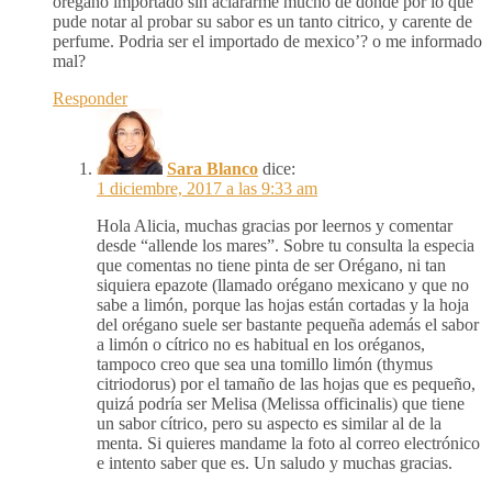
orégano importado sin aclararme mucho de donde por lo que
pude notar al probar su sabor es un tanto citrico, y carente de
perfume. Podria ser el importado de mexico’? o me informado
mal?
Responder
Sara Blanco
dice:
1 diciembre, 2017 a las 9:33 am
Hola Alicia, muchas gracias por leernos y comentar
desde “allende los mares”. Sobre tu consulta la especia
que comentas no tiene pinta de ser Orégano, ni tan
siquiera epazote (llamado orégano mexicano y que no
sabe a limón, porque las hojas están cortadas y la hoja
del orégano suele ser bastante pequeña además el sabor
a limón o cítrico no es habitual en los oréganos,
tampoco creo que sea una tomillo limón (thymus
citriodorus) por el tamaño de las hojas que es pequeño,
quizá podría ser Melisa (Melissa officinalis) que tiene
un sabor cítrico, pero su aspecto es similar al de la
menta. Si quieres mandame la foto al correo electrónico
e intento saber que es. Un saludo y muchas gracias.