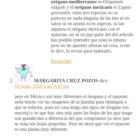
orégano mediterraneo
es
Origanum
vulgare
y el
orégano mexicano
es
Lippia
graveolen
, estas tres especias no se
parecen en nada ninguna de las tres ni en
sabor ni en aroma ni en aspecto, ni tan
siquiera el orégano mexicano con el
epazone, no sé en que parte del del artículo
has podido entender que eran lo mismo
pero no he querido afirmar tal cosa, si me
lo dice, lo reviso para matizarlo.
Responder
MARGARITA CRUZ POZOS
dice:
18 junio, 2020 a las 9:45 pm
pero en México son muy diferentes el óregano y el epazote,
sería bueno ver las imagenes de la plantita para distinguir a
que se refieren, pues en casa tengo dos tipos de óregano (en
maceta) y se que hay otro más pues las hojas de los que tengo
son grandecitas a diferencia del que compramos ya seco que
se nota son hojas pequeñas. Pero no tiene que ver el epazote
es una planta muy diferente.