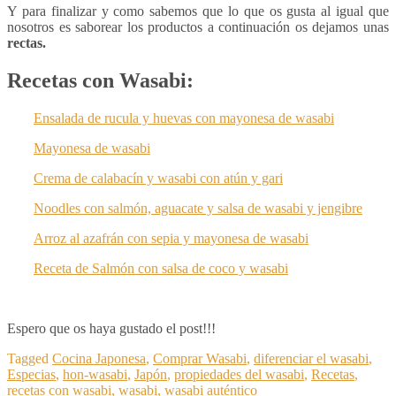
Y para finalizar y como sabemos que lo que os gusta al igual que
nosotros es saborear los productos a continuación os dejamos unas
rectas.
Recetas con Wasabi:
Ensalada
de rucula y huevas con mayonesa de wasabi
Mayonesa de wasabi
Crema de calabacín y wasabi con atún y gari
Noodles con salmón, aguacate y salsa de wasabi y jengibre
Arroz al azafrán con sepia y mayonesa de wasabi
Receta de Salmón con salsa de coco y wasabi
Espero que os haya gustado el post!!!
Tagged
Cocina Japonesa
,
Comprar Wasabi
,
diferenciar el wasabi
,
Especias
,
hon-wasabi
,
Japón
,
propiedades del wasabi
,
Recetas
,
recetas con wasabi
,
wasabi
,
wasabi auténtico