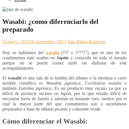
Wasabi: ¿como diferenciarlo del
preparado
23 mayo, 2016
28 noviembre, 2017
Sara Blanco
Especias
?
Hoy os hablamos del
wasabi
(
??? o ?????
), que es uno de los
condimentos más usados en
Japón
y conocido en todo el mundo
porque no se puede comer
sushi
sin disfrutar de este
acompañamiento.
El
wasabi
es una raíz de la familia del rábano o la mostaza y cuyo
nombre científico es
Wasabia japonica
,
Cochlearia wasabi
o
también
Eutrema japónica.
Es un producto muy escaso ya que es
difícil de producir, incluso en Japón, por lo que resulta difícil de
encontrar fuera de Jamón y además es bastante caro, motivo por el
cual la mayor parte del que consumimos son a sucedáneos
preparados a base de rábano picante y colorante verde.
Cómo diferenciar el Wasabi: