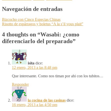
Navegación de entradas
Bizcocho con Cinco Especias Chinas
Risotto de espárragos y boletus “A la s’il vous plait”
4 thoughts on “
Wasabi: ¿como
diferenciarlo del preparado
”
isita
dice:
12 enero, 2013 a las 8:48 pm
Que interesante. Como nos timan por ahi con los tubitos…
Responder
la cocina de las casinas
dice:
16 enero, 2013 a las 4:50 pm