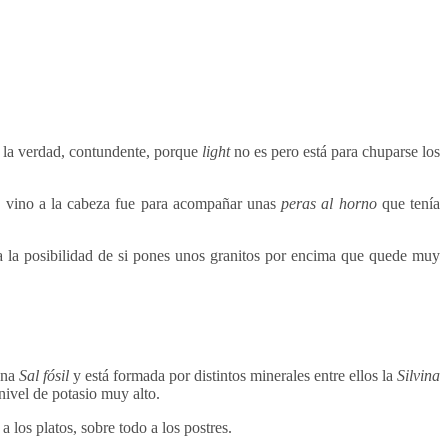
a la verdad, contundente, porque
light
no es pero está para chuparse los
e vino a la cabeza fue para acompañar unas
peras al horno
que tenía
da la posibilidad de si pones unos granitos por encima que quede muy
una
Sal fósil
y está formada por distintos minerales entre ellos la
Silvina
nivel de potasio muy alto.
 los platos, sobre todo a los postres.