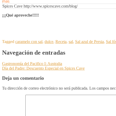
más
Spices Cave http://www.spicescave.com/blog/
¡¡¡Qué aproveche!!!!!
Tagged
caramelo con sal
,
dulce
,
Receta
,
sal
,
Sal azul de Persia
,
Sal fó
Navegación de entradas
Gastronomía del Pacifico I: Australia
Día del Padre: Descuento Especial en Spices Cave
Deja un comentario
Tu dirección de correo electrónico no será publicada.
Los campos nec