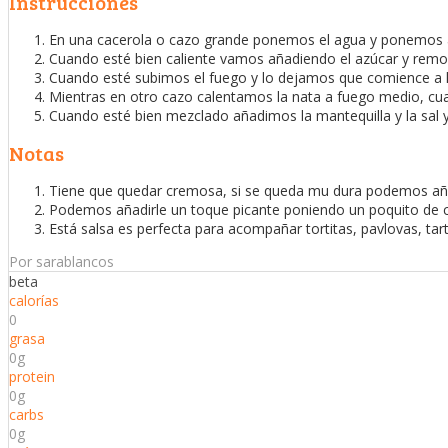
Instrucciones
En una cacerola o cazo grande ponemos el agua y ponemos a
Cuando esté bien caliente vamos añadiendo el azúcar y remo
Cuando esté subimos el fuego y lo dejamos que comience a h
Mientras en otro cazo calentamos la nata a fuego medio, cua
Cuando esté bien mezclado añadimos la mantequilla y la sal y
Notas
Tiene que quedar cremosa, si se queda mu dura podemos añ
Podemos añadirle un toque picante poniendo un poquito de ca
Está salsa es perfecta para acompañar tortitas, pavlovas, tar
Por sarablancos
beta
calorías
0
grasa
0g
protein
0g
carbs
0g