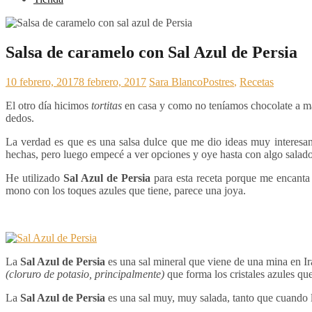
Salsa de caramelo con Sal Azul de Persia
10 febrero, 2017
8 febrero, 2017
Sara Blanco
Postres
,
Recetas
El otro día hicimos
tortitas
en casa y como no teníamos chocolate a 
dedos.
La verdad es que es una salsa dulce que me dio ideas muy interesa
hechas, pero luego empecé a ver opciones y oye hasta con algo salado
He utilizado
Sal Azul de Persia
para esta receta porque me encanta 
mono con los toques azules que tiene, parece una joya.
La
Sal Azul de Persia
es una sal mineral que viene de una mina en I
(cloruro de potasio, principalmente)
que forma los cristales azules qu
La
Sal Azul de Persia
es una sal muy, muy salada, tanto que cuando la