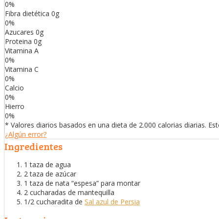
0
%
Fibra dietética
0
g
0
%
Azucares
0
g
Proteina
0
g
Vitamina A
0
%
Vitamina C
0
%
Calcio
0
%
Hierro
0
%
* Valores diarios basados en una dieta de 2.000 calorias diarias. E
¿Algún error?
Ingredientes
1 taza de agua
2 taza de azúcar
1 taza de nata “espesa” para montar
2 cucharadas de mantequilla
1/2 cucharadita de
Sal azul de Persia