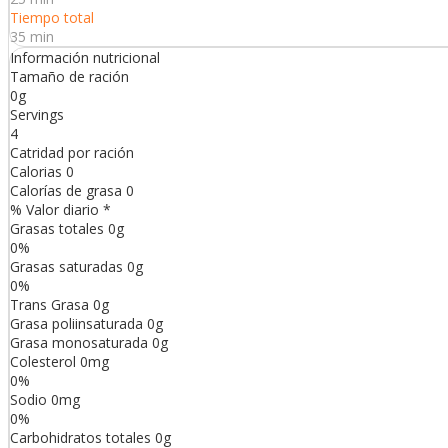
Tiempo total
35 min
Información nutricional
Tamaño de ración
0g
Servings
4
Catridad por ración
Calorias
0
Calorías de grasa
0
% Valor diario *
Grasas totales
0
g
0
%
Grasas saturadas
0
g
0
%
Trans
Grasa
0
g
Grasa poliinsaturada
0
g
Grasa monosaturada
0
g
Colesterol
0
mg
0
%
Sodio
0
mg
0
%
Carbohidratos totales
0
g