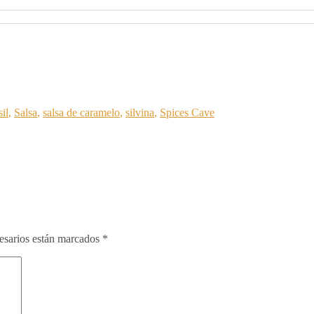
sil
,
Salsa
,
salsa de caramelo
,
silvina
,
Spices Cave
esarios están marcados
*