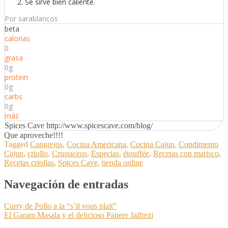
Se sirve bien caliente.
Por sarablancos
beta
calorías
0
grasa
0g
protein
0g
carbs
0g
más
Spices Cave http://www.spicescave.com/blog/
Que aproveche!!!!
Tagged
Cangrejos
,
Cocina Americana
,
Cocina Cajun
,
Condimento
Cajun
,
criollo
,
Crustaceos
,
Especias
,
étouffée
,
Recetas con marisco
,
Recetas criollas
,
Spices Cave
,
tienda online
Navegación de entradas
Curry de Pollo a la “s’il vous plait”
El Garam Masala y el delicioso Paneer Jalfrezi