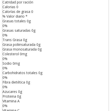
Catridad por ración
Calorias
0
Calorías de grasa
0
% Valor diario *
Grasas totales
0
g
0
%
Grasas saturadas
0
g
0
%
Trans
Grasa
0
g
Grasa poliinsaturada
0
g
Grasa monosaturada
0
g
Colesterol
0
mg
0
%
Sodio
0
mg
0
%
Carbohidratos totales
0
g
0
%
Fibra dietética
0
g
0
%
Azucares
0
g
Proteina
0
g
Vitamina A
0
%
Vitamina C