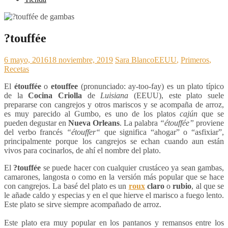
?touffée
6 mayo, 2016
18 noviembre, 2019
Sara Blanco
EEUU
,
Primeros
,
Recetas
El
étouffée
o
etouffee
(pronunciado: ay-too-fay)
es un plato típico
de la
Cocina Criolla
de
Luisiana
(EEUU), este plato suele
prepararse con cangrejos y otros mariscos y se acompaña de arroz,
es muy parecido al Gumbo, es uno de los platos
cajún
que se
pueden degustar en
Nueva Orleans
. La
palabra
“étouffée”
proviene
del verbo francés
“étouffer
“
que significa “ahogar” o “asfixiar”,
principalmente porque los cangrejos se echan cuando aun están
vivos para cocinarlos, de ahí el nombre del plato.
El
?touffée
se puede hacer con cualquier crustáceo ya sean gambas,
camarones, langosta o como en la versión más popular que se hace
con cangrejos. La basé del plato es un
roux
claro
o
rubio
, al que se
le añade caldo y especias y en el que hierve el marisco a fuego lento.
Este plato se sirve siempre acompañado de arroz.
Este plato era muy popular en los pantanos y remansos entre los