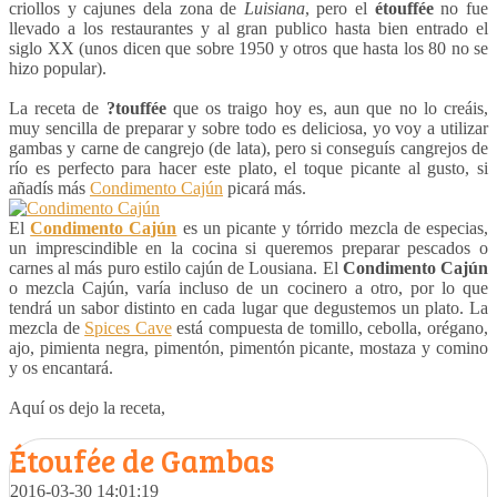
criollos y cajunes dela zona de
Luisiana
, pero el
étouffée
no fue
llevado a los restaurantes y al gran publico hasta bien entrado el
siglo XX (unos dicen que sobre 1950 y otros que hasta los 80 no se
hizo popular).
La receta de
?touffée
que os traigo hoy es, aun que no lo creáis,
muy sencilla de preparar y sobre todo es deliciosa, yo voy a utilizar
gambas y carne de cangrejo (de lata), pero si conseguís cangrejos de
río es perfecto para hacer este plato, el toque picante al gusto, si
añadís más
Condimento Cajún
picará más.
El
Condimento Cajún
es un picante y tórrido mezcla de especias,
un imprescindible en la cocina si queremos preparar pescados o
carnes al más puro estilo cajún de Lousiana. El
Condimento Cajún
o mezcla Cajún, varía incluso de un cocinero a otro, por lo que
tendrá un sabor distinto en cada lugar que degustemos un plato. La
mezcla de
Spices Cave
está compuesta de tomillo, cebolla, orégano,
ajo, pimienta negra, pimentón, pimentón picante, mostaza y comino
y os encantará.
Aquí os dejo la receta,
Étoufée de Gambas
2016-03-30 14:01:19