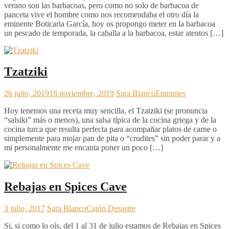
verano son las barbacoas, pero como no solo de barbacoa de
panceta vive el hombre como nos recomendaba el otro día la
eminente Boticaria García, hoy os propongo meter en la barbacoa
un pescado de temporada, la caballa a la barbacoa, estar atentos […]
Tzatziki
26 julio, 2019
18 noviembre, 2019
Sara Blanco
Entrantes
Hoy tenemos una receta muy sencilla, el Tzatziki (se pronuncia
“salsiki” más o menos), una salsa típica de la cocina griega y de la
cocina turca que resulta perfecta para acompañar platos de carne o
simplemente para mojar pan de pita o “crudites” sin poder parar y a
mi personalmente me encanta poner un poco […]
Rebajas en Spices Cave
3 julio, 2017
Sara Blanco
Cajón Desastre
Si, si como lo oís, del 1 al 31 de julio estamos de Rebajas en Spices