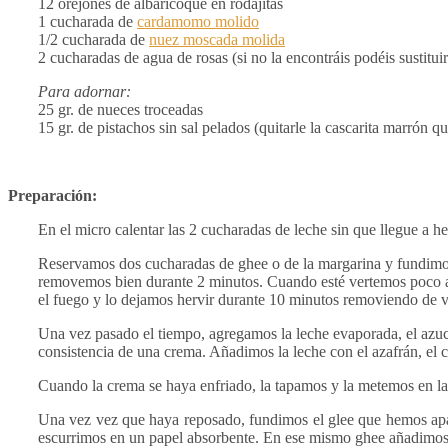
12 orejones de albaricoque en rodajitas
1 cucharada de
cardamomo molido
1/2 cucharada de
nuez moscada molida
2 cucharadas de agua de rosas (si no la encontráis podéis sustitu
Para adornar:
25 gr. de nueces troceadas
15 gr. de pistachos sin sal pelados (quitarle la cascarita marrón q
Preparación:
En el micro calentar las 2 cucharadas de leche sin que llegue a he
Reservamos dos cucharadas de ghee o de la margarina y fundimos e
removemos bien durante 2 minutos. Cuando esté vertemos poco a 
el fuego y lo dejamos hervir durante 10 minutos removiendo de 
Una vez pasado el tiempo, agregamos la leche evaporada, el azuca
consistencia de una crema. Añadimos la leche con el azafrán, el
Cuando la crema se haya enfriado, la tapamos y la metemos en la
Una vez vez que haya reposado, fundimos el glee que hemos apart
escurrimos en un papel absorbente. En ese mismo ghee añadimos l