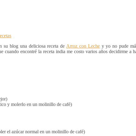
ecetas
en su blog una deliciosa receta de
Arroz con Leche
y yo no pude más
que cuando encontré la receta india me costo varios años decidirme a ha
jor)
tico y molerlo en un molinillo de café)
oler el azúcar normal en un molinillo de café)