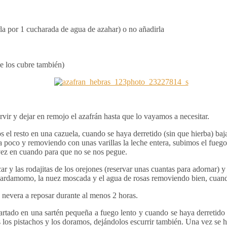
irla por 1 cucharada de agua de azahar) o no añadirla
ue los cubre también)
rvir y dejar en remojo el azafrán hasta que lo vayamos a necesitar.
l resto en una cazuela, cuando se haya derretido (sin que hierba) baja
poco y removiendo con unas varillas la leche entera, subimos el fue
vez en cuando para que no se nos pegue.
r y las rodajitas de los orejones (reservar unas cuantas para adornar) 
 cardamomo, la nuez moscada y el agua de rosas removiendo bien, cuan
 nevera a reposar durante al menos 2 horas.
ado en una sartén pequeña a fuego lento y cuando se haya derretido añ
os pistachos y los doramos, dejándolos escurrir también. Una vez se h