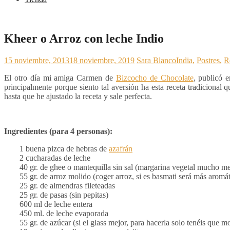
Kheer o Arroz con leche Indio
15 noviembre, 2013
18 noviembre, 2019
Sara Blanco
India
,
Postres
,
R
El otro día mi amiga Carmen de
Bizcocho de Chocolate
, publicó 
principalmente porque siento tal aversión ha esta receta tradicional 
hasta que he ajustado la receta y sale perfecta.
Ingredientes (para 4 personas):
1 buena pizca de hebras de
azafrán
2 cucharadas de leche
40 gr. de ghee o mantequilla sin sal (margarina vegetal mucho me
55 gr. de arroz molido (coger arroz, si es basmati será más aromá
25 gr. de almendras fileteadas
25 gr. de pasas (sin pepitas)
600 ml de leche entera
450 ml. de leche evaporada
55 gr. de azúcar (si el glass mejor, para hacerla solo tenéis que m