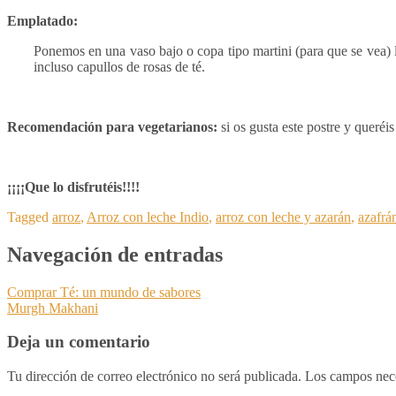
Emplatado:
Ponemos en una vaso bajo o copa tipo martini (para que se vea) 
incluso capullos de rosas de té.
Recomendación para vegetarianos:
si os gusta este postre y queréi
¡¡¡¡Que lo disfrutéis!!!!
Tagged
arroz
,
Arroz con leche Indio
,
arroz con leche y azarán
,
azafrá
Navegación de entradas
Comprar Té: un mundo de sabores
Murgh Makhani
Deja un comentario
Tu dirección de correo electrónico no será publicada.
Los campos nec