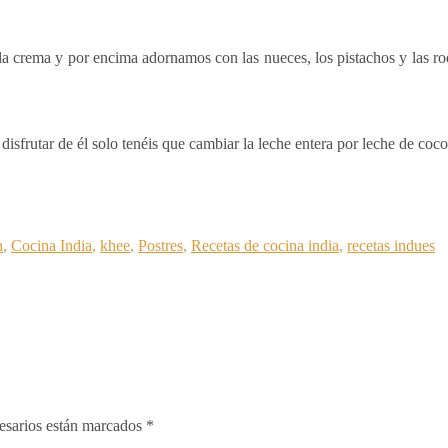
la crema y por encima adornamos con las nueces, los pistachos y las r
s disfrutar de él solo tenéis que cambiar la leche entera por leche de co
n
,
Cocina India
,
khee
,
Postres
,
Recetas de cocina india
,
recetas indues
esarios están marcados
*