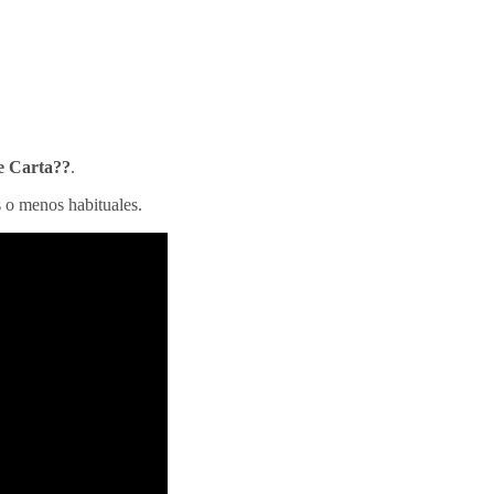
e Carta??
.
s o menos habituales.