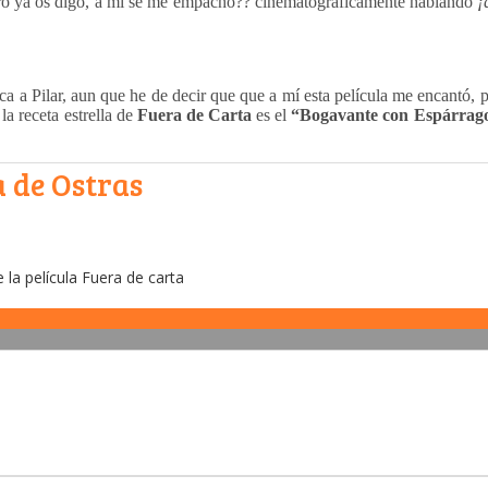
pero ya os digo, a mí se me empachó?? cinematográficamente hablando
¡
 a Pilar, aun que he de decir que que a mí esta película me encantó, pe
a receta estrella de
Fuera de Carta
es el
“Bogavante con Espárragos
 de Ostras
la película Fuera de carta