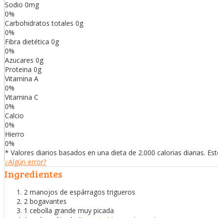
Sodio
0
mg
0
%
Carbohidratos totales
0
g
0
%
Fibra dietética
0
g
0
%
Azucares
0
g
Proteina
0
g
Vitamina A
0
%
Vitamina C
0
%
Calcio
0
%
Hierro
0
%
* Valores diarios basados en una dieta de 2.000 calorias diarias. E
¿Algún error?
Ingredientes
2 manojos de espárragos trigueros
2 bogavantes
1 cebolla grande muy picada