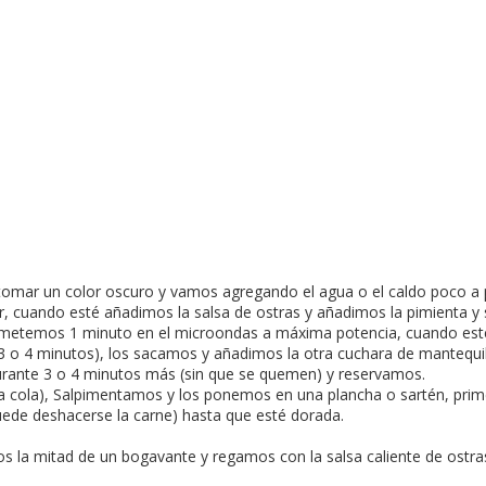
tomar un color oscuro y vamos agregando el agua o el caldo poco a 
r, cuando esté añadimos la salsa de ostras y añadimos la pimienta 
 metemos 1 minuto en el microondas a máxima potencia, cuando esté
 o 4 minutos), los sacamos y añadimos la otra cuchara de mantequill
rante 3 o 4 minutos más (sin que se quemen) y reservamos.
a cola), Salpimentamos y los ponemos en una plancha o sartén, prime
 puede deshacerse la carne) hasta que esté dorada.
 la mitad de un bogavante y regamos con la salsa caliente de ostra