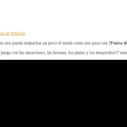
as de Película
eces nos pueda empachar un poco el menú como nos pasa con
?Fuera d
uega con las situaciones, las bromas, los platos y los desarrollos?? má