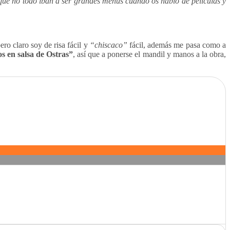
qué no todo iban a ser grandes menús cuando os hablo de películas y
ro claro soy de risa fácil y
“chiscaco”
fácil, además me pasa como a
 en salsa de Ostras”
, así que a ponerse el mandil y manos a la obra,