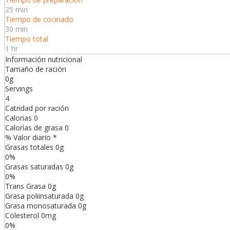
25 min
Tiempo de cocinado
30 min
Tiempo total
1 hr
Información nutricional
Tamaño de ración
0g
Servings
4
Catridad por ración
Calorias
0
Calorías de grasa
0
% Valor diario *
Grasas totales
0
g
0
%
Grasas saturadas
0
g
0
%
Trans
Grasa
0
g
Grasa poliinsaturada
0
g
Grasa monosaturada
0
g
Colesterol
0
mg
0
%