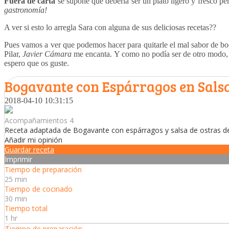
Fuera de carta
se supone que debería ser un plato ligero y fresco 
gastronomía!
A ver si esto lo arregla Sara con alguna de sus deliciosas recetas??
Pues vamos a ver que podemos hacer para quitarle el mal sabor de boca
Pilar,
Javier Cámara
me encanta. Y como no podía ser de otro modo, l
espero que os guste.
Bogavante con Espárragos en Salsa
2018-04-10 10:31:15
Acompañamientos 4
Receta adaptada de Bogavante con espárragos y salsa de ostras de 
Añadir mi opinión
Guardar receta
Imprimir
Tiempo de preparación
25 min
Tiempo de cocinado
30 min
Tiempo total
1 hr
Tiempo de preparación