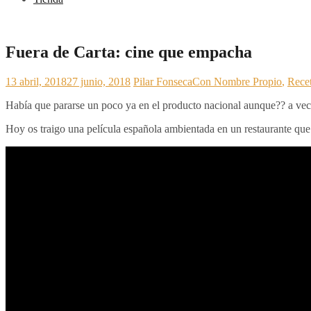
Fuera de Carta: cine que empacha
13 abril, 2018
27 junio, 2018
Pilar Fonseca
Con Nombre Propio
,
Recet
Había que pararse un poco ya en el producto nacional aunque?? a v
Hoy os traigo una película española ambientada en un restaurante que j