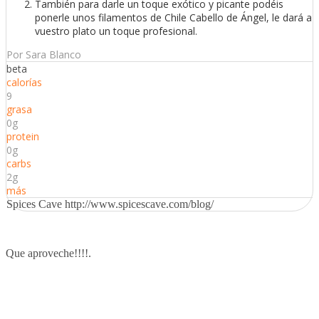
También para darle un toque exótico y picante podéis
ponerle unos filamentos de Chile Cabello de Ángel, le dará a
vuestro plato un toque profesional.
Por Sara Blanco
beta
calorías
9
grasa
0g
protein
0g
carbs
2g
más
Spices Cave http://www.spicescave.com/blog/
Que aproveche!!!!.