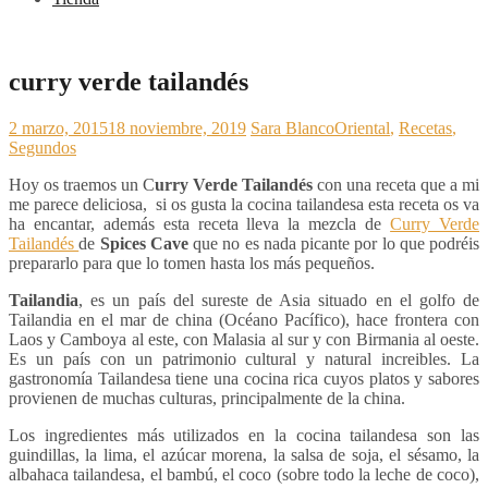
curry verde tailandés
2 marzo, 2015
18 noviembre, 2019
Sara Blanco
Oriental
,
Recetas
,
Segundos
Hoy os traemos un C
urry Verde Tailandés
con una receta que a mi
me parece deliciosa, si os gusta la cocina tailandesa esta receta os va
ha encantar, además esta receta lleva la mezcla de
Curry Verde
Tailandés
de
Spices Cave
que no es nada picante por lo que podréis
prepararlo para que lo tomen hasta los más pequeños.
Tailandia
, es un país del sureste de Asia situado en el golfo de
Tailandia en el mar de china (Océano Pacífico), hace frontera con
Laos y Camboya al este, con Malasia al sur y con Birmania al oeste.
Es un país con un patrimonio cultural y natural increibles. La
gastronomía Tailandesa tiene una cocina rica cuyos platos y sabores
provienen de muchas culturas, principalmente de la china.
Los ingredientes más utilizados en la cocina tailandesa son las
guindillas, la lima, el azúcar morena, la salsa de soja, el sésamo, la
albahaca tailandesa, el bambú, el coco (sobre todo la leche de coco),