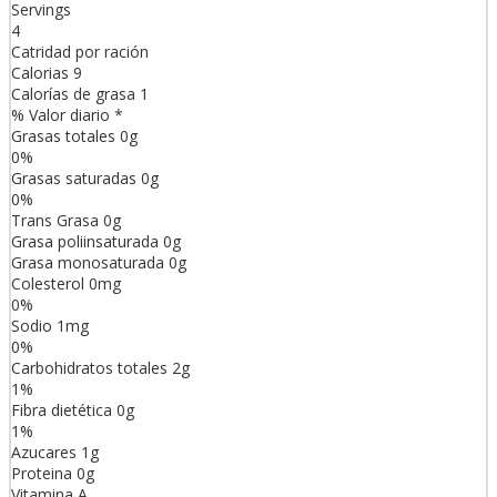
Servings
4
Catridad por ración
Calorias
9
Calorías de grasa
1
% Valor diario *
Grasas totales
0
g
0
%
Grasas saturadas
0
g
0
%
Trans
Grasa
0
g
Grasa poliinsaturada
0
g
Grasa monosaturada
0
g
Colesterol
0
mg
0
%
Sodio
1
mg
0
%
Carbohidratos totales
2
g
1
%
Fibra dietética
0
g
1
%
Azucares
1
g
Proteina
0
g
Vitamina A