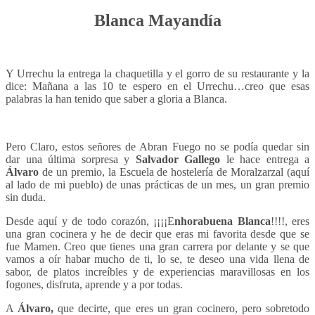
Blanca Mayandía
Y Urrechu la entrega la chaquetilla y el gorro de su restaurante y la
dice: Mañana a las 10 te espero en el Urrechu…creo que esas
palabras la han tenido que saber a gloria a Blanca.
Pero Claro, estos señores de Abran Fuego no se podía quedar sin
dar una última sorpresa y
Salvador Gallego
le hace entrega a
Álvaro
de un premio, la Escuela de hostelería de Moralzarzal (aquí
al lado de mi pueblo) de unas prácticas de un mes, un gran premio
sin duda.
Desde aquí y de todo corazón, ¡¡¡¡E
nhorabuena Blanca
!!!!, eres
una gran cocinera y he de decir que eras mi favorita desde que se
fue Mamen. Creo que tienes una gran carrera por delante y se que
vamos a oír habar mucho de ti, lo se, te deseo una vida llena de
sabor, de platos increíbles y de experiencias maravillosas en los
fogones, disfruta, aprende y a por todas.
A
Álvaro,
que decirte, que eres un gran cocinero, pero sobretodo