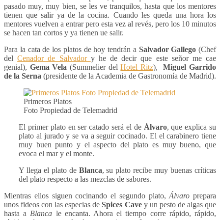
pasado muy, muy bien, se les ve tranquilos, hasta que los mentores
tienen que salir ya de la cocina. Cuando les queda una hora los
mentores vuelven a entrar pero esta vez al revés, pero los 10 minutos
se hacen tan cortos y ya tienen ue salir.
Para la cata de los platos de hoy tendrán a
Salvador Gallego
(Chef
del
Cenador de Salvador
y he de decir que este señor me cae
genial),
Gema Vela
(Summelier del
Hotel Ritz
),
Miguel Garrido
de la Serna
(presidente de la Academia de Gastronomía de Madrid).
Primeros Platos
Foto Propiedad de Telemadrid
El primer plato en ser catado será el de
Álvaro
, que explica su
plato al jurado y se va a seguir cocinado. El el carabinero tiene
muy buen punto y el aspecto del plato es muy bueno, que
evoca el mar y el monte.
Y llega el plato de
Blanca
, su plato recibe muy buenas críticas
del plato respecto a las mezclas de sabores.
Mientras ellos siguen cocinando el segundo plato,
Álvaro
prepara
unos fideos con las especias de
Spices Cave
y un pesto de algas que
hasta a
Blanca
le encanta. Ahora el tiempo corre rápido, rápido,