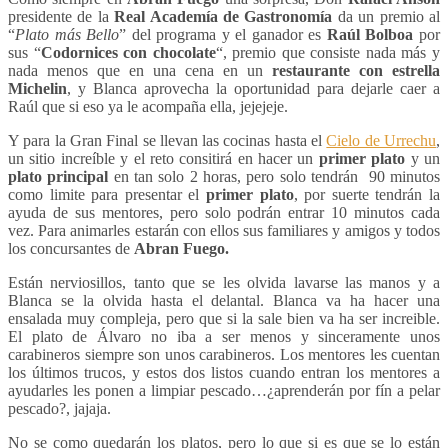
presidente de la
Real Academía de Gastronomía
da un premio al
“
Plato más Bello
” del programa y el ganador es
Raúl Bolboa
por
sus “
Codornices con chocolate
“, premio que consiste nada más y
nada menos que en una cena en un
restaurante con estrella
Michelin
, y Blanca aprovecha la oportunidad para dejarle caer a
Raúl que si eso ya le acompaña ella, jejejeje.
Y para la Gran Final se llevan las cocinas hasta el
Cielo de Urrechu
,
un sitio increíble y el reto consitirá en hacer un
primer plato
y un
plato principal
en tan solo 2 horas, pero solo tendrán 90 minutos
como limite para presentar el
primer plato
, por suerte tendrán la
ayuda de sus mentores, pero solo podrán entrar 10 minutos cada
vez. Para animarles estarán con ellos sus familiares y amigos y todos
los concursantes de
Abran Fuego.
Están nerviosillos, tanto que se les olvida lavarse las manos y a
Blanca se la olvida hasta el delantal. Blanca va ha hacer una
ensalada muy compleja, pero que si la sale bien va ha ser increible.
El plato de Álvaro no iba a ser menos y sinceramente unos
carabineros siempre son unos carabineros. Los mentores les cuentan
los últimos trucos, y estos dos listos cuando entran los mentores a
ayudarles les ponen a limpiar pescado…¿aprenderán por fín a pelar
pescado?, jajaja.
No se como quedarán los platos, pero lo que si es que se lo están