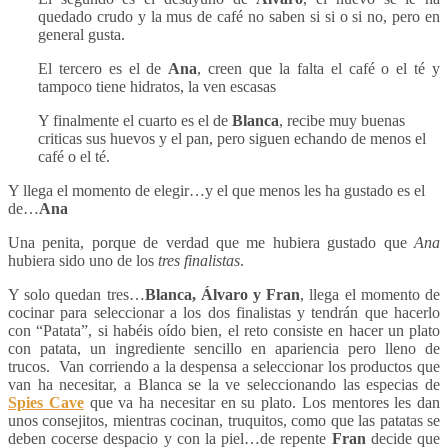
quedado crudo y la mus de café no saben si si o si no, pero en
general gusta.
El tercero es el de
Ana
, creen que la falta el café o el té y
tampoco tiene hidratos, la ven escasas
Y finalmente el cuarto es el de
Blanca
, recibe muy buenas
criticas sus huevos y el pan, pero siguen echando de menos el
café o el té.
Y llega el momento de elegir…y el que menos les ha gustado es el
de…
Ana
Una penita, porque de verdad que me hubiera gustado que
Ana
hubiera sido uno de los
tres finalistas
.
Y solo quedan tres…
Blanca, Álvaro y Fran
, llega el momento de
cocinar para seleccionar a los dos finalistas y tendrán que hacerlo
con “Patata”, si habéis oído bien, el reto consiste en hacer un plato
con patata, un ingrediente sencillo en apariencia pero lleno de
trucos. Van corriendo a la despensa a seleccionar los productos que
van ha necesitar, a Blanca se la ve seleccionando las especias de
Spies Cave
que va ha necesitar en su plato. Los mentores les dan
unos consejitos, mientras cocinan, truquitos, como que las patatas se
deben cocerse despacio y con la piel…de repente
Fran
decide que