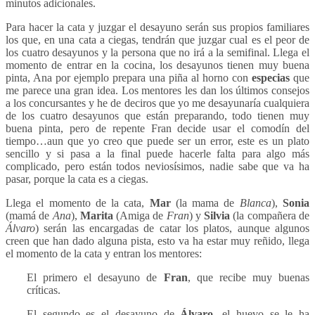
minutos adicionales.
Para hacer la cata y juzgar el desayuno serán sus propios familiares
los que, en una cata a ciegas, tendrán que juzgar cual es el peor de
los cuatro desayunos y la persona que no irá a la semifinal. Llega el
momento de entrar en la cocina, los desayunos tienen muy buena
pinta, Ana por ejemplo prepara una piña al horno con
especias
que
me parece una gran idea. Los mentores les dan los últimos consejos
a los concursantes y he de deciros que yo me desayunaría cualquiera
de los cuatro desayunos que están preparando, todo tienen muy
buena pinta, pero de repente Fran decide usar el comodín del
tiempo…aun que yo creo que puede ser un error, este es un plato
sencillo y si pasa a la final puede hacerle falta para algo más
complicado, pero están todos neviosísimos, nadie sabe que va ha
pasar, porque la cata es a ciegas.
Llega el momento de la cata,
Mar
(la mama de
Blanca
),
Sonia
(mamá de
Ana
),
Marita
(Amiga de
Fran
) y
Silvia
(la compañera de
Álvaro
) serán las encargadas de catar los platos, aunque algunos
creen que han dado alguna pista, esto va ha estar muy reñido, llega
el momento de la cata y entran los mentores:
El primero el desayuno de
Fran
, que recibe muy buenas
críticas.
El segundo es el desayuno de
Álvaro
, el huevo se le ha