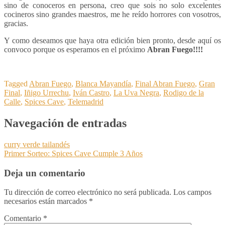
sino de conoceros en persona, creo que sois no solo excelentes
cocineros sino grandes maestros, me he reído horrores con vosotros,
gracias.
Y como deseamos que haya otra edición bien pronto, desde aquí os
convoco porque os esperamos en el próximo
Abran Fuego!!!!
Tagged
Abran Fuego
,
Blanca Mayandía
,
Final Abran Fuego
,
Gran
Final
,
Iñigo Urrechu
,
Iván Castro
,
La Uva Negra
,
Rodigo de la
Calle
,
Spices Cave
,
Telemadrid
Navegación de entradas
curry verde tailandés
Primer Sorteo: Spices Cave Cumple 3 Años
Deja un comentario
Tu dirección de correo electrónico no será publicada.
Los campos
necesarios están marcados
*
Comentario
*