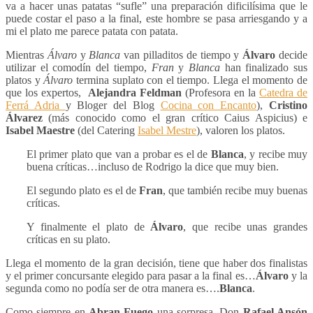
va a hacer unas patatas “sufle” una preparación dificilísima que le
puede costar el paso a la final, este hombre se pasa arriesgando y a
mi el plato me parece patata con patata.
Mientras
Álvaro
y
Blanca
van pilladitos de tiempo y
Álvaro
decide
utilizar el comodín del tiempo,
Fran
y
Blanca
han finalizado sus
platos y
Álvaro
termina suplato con el tiempo. Llega el momento de
que los expertos,
Alejandra Feldman
(Profesora en la
Catedra de
Ferrá Adria
y Bloger del Blog
Cocina con Encanto
),
Cristino
Álvarez
(más conocido como el gran crítico Caius Aspicius) e
Isabel Maestre
(del Catering
Isabel Mestre
), valoren los platos.
El primer plato que van a probar es el de
Blanca
, y recibe muy
buena críticas…incluso de Rodrigo la dice que muy bien.
El segundo plato es el de
Fran
, que también recibe muy buenas
críticas.
Y finalmente el plato de
Álvaro
, que recibe unas grandes
críticas en su plato.
Llega el momento de la gran decisión, tiene que haber dos finalistas
y el primer concursante elegido para pasar a la final es…
Álvaro
y la
segunda como no podía ser de otra manera es….
Blanca
.
Como siempre en
Abran Fuego
una sorpresa, Don
Rafael Ansón