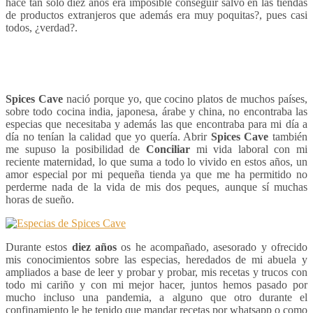
hace tan solo diez años era imposible conseguir salvo en las tiendas
de productos extranjeros que además era muy poquitas?, pues casi
todos, ¿verdad?.
Spices Cave
nació porque yo, que cocino platos de muchos países,
sobre todo cocina india, japonesa, árabe y china, no encontraba las
especias que necesitaba y además las que encontraba para mi día a
día no tenían la calidad que yo quería. Abrir
Spices Cave
también
me supuso la posibilidad de
Conciliar
mi vida laboral con mi
reciente maternidad, lo que suma a todo lo vivido en estos años, un
amor especial por mi pequeña tienda ya que me ha permitido no
perderme nada de la vida de mis dos peques, aunque sí muchas
horas de sueño.
Durante estos
diez años
os he acompañado, asesorado y ofrecido
mis conocimientos sobre las especias, heredados de mi abuela y
ampliados a base de leer y probar y probar, mis recetas y trucos con
todo mi cariño y con mi mejor hacer, juntos hemos pasado por
mucho incluso una pandemia, a alguno que otro durante el
confinamiento le he tenido que mandar recetas por whatsapp o como