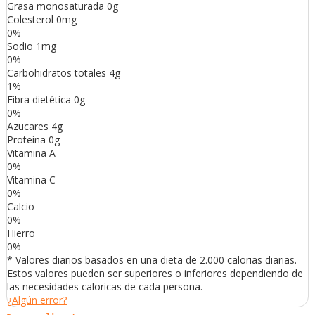
Grasa monosaturada
0
g
Colesterol
0
mg
0
%
Sodio
1
mg
0
%
Carbohidratos totales
4
g
1
%
Fibra dietética
0
g
0
%
Azucares
4
g
Proteina
0
g
Vitamina A
0
%
Vitamina C
0
%
Calcio
0
%
Hierro
0
%
* Valores diarios basados en una dieta de 2.000 calorias diarias.
Estos valores pueden ser superiores o inferiores dependiendo de
las necesidades caloricas de cada persona.
¿Algún error?