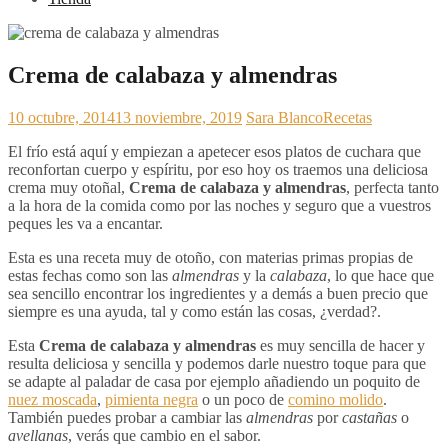
Crema de calabaza y almendras
10 octubre, 2014
13 noviembre, 2019
Sara Blanco
Recetas
El frío está aquí y empiezan a apetecer esos platos de cuchara que
reconfortan cuerpo y espíritu, por eso hoy os traemos una deliciosa
crema muy otoñal,
Crema de calabaza y almendras
, perfecta tanto
a la hora de la comida como por las noches y seguro que a vuestros
peques les va a encantar.
Esta es una receta muy de otoño, con materias primas propias de
estas fechas como son las
almendras
y la
calabaza
, lo que hace que
sea sencillo encontrar los ingredientes y a demás a buen precio que
siempre es una ayuda, tal y como están las cosas, ¿verdad?.
Esta
Crema de calabaza y almendras
es muy sencilla de hacer y
resulta deliciosa y sencilla y podemos darle nuestro toque para que
se adapte al paladar de casa por ejemplo añadiendo un poquito de
nuez moscada
,
pimienta negra
o un poco de
comino molido
.
También puedes probar a cambiar las
almendras
por
castañas
o
avellanas
, verás que cambio en el sabor.