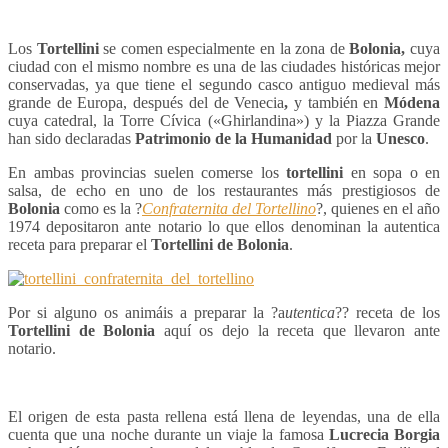
Los
Tortellini
se comen especialmente en la zona de
Bolonia,
cuya
ciudad con el mismo nombre es una de las ciudades históricas mejor
conservadas, ya que tiene el segundo casco antiguo medieval más
grande de Europa, después del de Venecia
,
y también en
Módena
cuya catedral, la Torre Cívica («Ghirlandina») y la Piazza Grande
han sido declaradas
Patrimonio de la Humanidad
por la
Unesco
.
En ambas provincias suelen comerse los
tortellini
en sopa o en
salsa, de echo en uno de los restaurantes más prestigiosos de
Bolonia
como es la ?
Confraternita del Tortellino
?, quienes en el año
1974 depositaron ante notario lo que ellos denominan la autentica
receta para preparar el
Tortellini de Bolonia
.
Por si alguno os animáis a preparar la ?a
utentic
a
?? receta de los
Tortellini de Bolonia
aquí os dejo la receta que llevaron ante
notario.
El origen de esta pasta rellena está llena de leyendas, una de ella
cuenta que una noche durante un viaje la famosa
Lucrecia Borgia