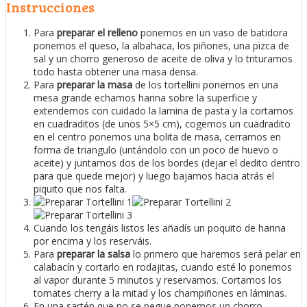
Instrucciones
Para
preparar el relleno
ponemos en un vaso de batidora
ponemos el queso, la albahaca, los piñones, una pizca de
sal y un chorro generoso de aceite de oliva y lo trituramos
todo hasta obtener una masa densa.
Para
preparar la masa
de los tortellini ponemos en una
mesa grande echamos harina sobre la superficie y
extendemos con cuidado la lamina de pasta y la cortamos
en cuadraditos (de unos 5×5 cm), cogemos un cuadradito
en el centro ponemos una bolita de masa, cerramos en
forma de triangulo (untándolo con un poco de huevo o
aceite) y juntamos dos de los bordes (dejar el dedito dentro
para que quede mejor) y luego bajamos hacia atrás el
piquito que nos falta.
Cuando los tengáis listos les añadís un poquito de harina
por encima y los reserváis.
Para
preparar la salsa
lo primero que haremos será pelar en
calabacín y cortarlo en rodajitas, cuando esté lo ponemos
al vapor durante 5 minutos y reservamos. Cortamos los
tomates cherry a la mitad y los champiñones en láminas.
En una sartén que no se pegue ponemos un chorro