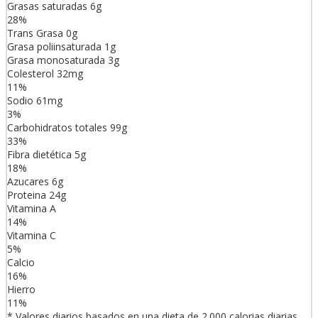
Grasas saturadas
6
g
28
%
Trans
Grasa
0
g
Grasa poliinsaturada
1
g
Grasa monosaturada
3
g
Colesterol
32
mg
11
%
Sodio
61
mg
3
%
Carbohidratos totales
99
g
33
%
Fibra dietética
5
g
18
%
Azucares
6
g
Proteina
24
g
Vitamina A
14
%
Vitamina C
5
%
Calcio
16
%
Hierro
11
%
* Valores diarios basados en una dieta de 2.000 calorias diarias.