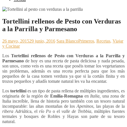
Tortellini rellenos de Pesto con Verduras
a la Parrilla y Parmesano
26 mayo, 2015
29 junio, 2016
Sara Blanco
Primeros
,
Recetas
,
Viajar
y Cocinar
Los
Tortellini rellenos de Pesto con Verduras a la Parrilla y
Parmesano
de hoy es una receta de pasta deliciosa y nada pesada,
son unos, como veis es una receta que poséis tomar los vegetarianos
sin problemas, además es una receta perfecta para que los más
pequeños de la casa tomen verdura ya que si la cortáis finita y en
trozos pequeños y añadís tomate natural les va ha encantar.
Los
tortellini
es un tipo de pasta rellena de múltiples ingredientes, es
originaria de la región de
Emilia-Romagna
en
Italia,
una zona de
Italia increíble, llena de historia pero también con un tesoro natural
incomparable: las altas montañas de los
Apeninos
, las playas de la
ribera Adriátic
a, el
río Po
o el
valle de Trebbia
, múltiples fuentes
termales y bosques de Robles y Hayas son parte de su tesoro
natural.