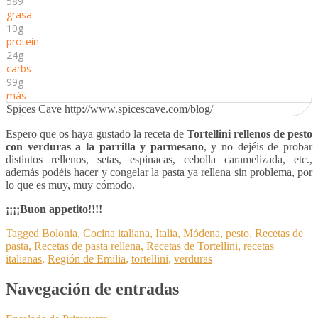
589
grasa
10g
protein
24g
carbs
99g
más
Spices Cave http://www.spicescave.com/blog/
Espero que os haya gustado la receta de
Tortellini rellenos de pesto
con verduras a la parrilla y parmesano
, y no dejéis de probar
distintos rellenos, setas, espinacas, cebolla caramelizada, etc.,
además podéis hacer y congelar la pasta ya rellena sin problema, por
lo que es muy, muy cómodo.
¡¡¡¡Buon appetito!!!!
Tagged
Bolonia
,
Cocina italiana
,
Italia
,
Módena
,
pesto
,
Recetas de
pasta
,
Recetas de pasta rellena
,
Recetas de Tortellini
,
recetas
italianas
,
Región de Emilia
,
tortellini
,
verduras
Navegación de entradas