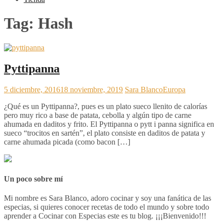
Tag:
Hash
Pyttipanna
5 diciembre, 2016
18 noviembre, 2019
Sara Blanco
Europa
¿Qué es un Pyttipanna?, pues es un plato sueco llenito de calorías
pero muy rico a base de patata, cebolla y algún tipo de carne
ahumada en daditos y frito. El Pyttipanna o pytt i panna significa en
sueco “trocitos en sartén”, el plato consiste en daditos de patata y
carne ahumada picada (como bacon […]
Un poco sobre mí
Mi nombre es Sara Blanco, adoro cocinar y soy una fanática de las
especias, si quieres conocer recetas de todo el mundo y sobre todo
aprender a Cocinar con Especias este es tu blog. ¡¡¡Bienvenido!!!