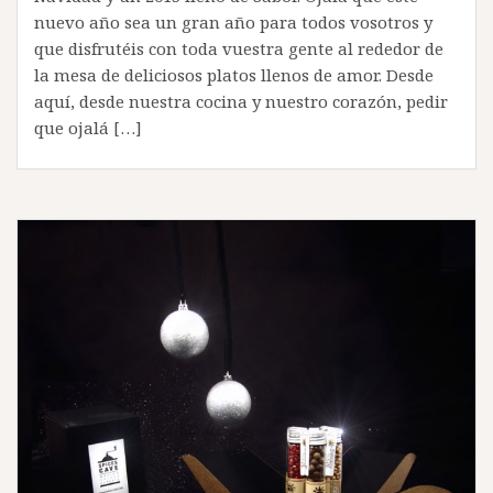
nuevo año sea un gran año para todos vosotros y
que disfrutéis con toda vuestra gente al rededor de
la mesa de deliciosos platos llenos de amor. Desde
aquí, desde nuestra cocina y nuestro corazón, pedir
que ojalá […]