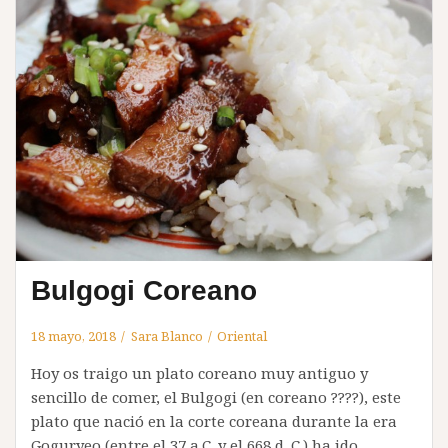
Bulgogi Coreano
18 mayo, 2018
Sara Blanco
Oriental
Hoy os traigo un plato coreano muy antiguo y
sencillo de comer, el Bulgogi (en coreano ????), este
plato que nació en la corte coreana durante la era
Goguryeo (entre el 37 a.C. y el 668 d. C.) ha ido