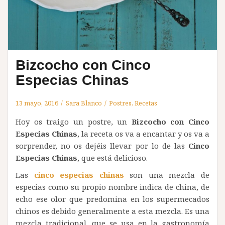
Bizcocho con Cinco
Especias Chinas
13 mayo, 2016
Sara Blanco
Postres
,
Recetas
Hoy os traigo un postre, un
Bizcocho con Cinco
Especias Chinas
, la receta os va a encantar y os va a
sorprender, no os dejéis llevar por lo de las
Cinco
Especias Chinas
, que está delicioso.
Las
cinco especias chinas
son una mezcla de
especias como su propio nombre indica de china, de
echo ese olor que predomina en los supermecados
chinos es debido generalmente a esta mezcla. Es una
mezcla tradicional, que se usa en la gastronomía