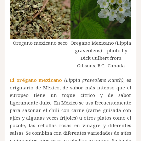
Oregano mexicano seco
Oregano Mexicano (Lippia
graveolens) – photo by
Dick Culbert from
Gibsons, B.C., Canada
El orégano mexican
o
(Lippia graveolens Kunth)
, es
originario de México, de sabor más intenso que el
europeo tiene un toque cítrico y de sabor
ligeramente dulce. En México se usa frecuentemente
para sazonar el chili con carne (carne guisada con
ajíes y algunas veces frijoles) u otros platos como el
pozole, las cebollas rosas en vinagre y diferentes
salsas. Se combina con diferentes variedades de ajíes
y pimientos, ajos secos o cebollas y comino. Se ha de