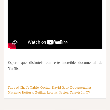
Espero que disfrutéis con este increíble documental de
Netflix
.
Tagged
Chef's Table
,
Cocina
,
David Gelb
,
Documentales
,
Massimo Bottura
,
Netflix
,
Recetas
,
Series
,
Televisón
,
TV