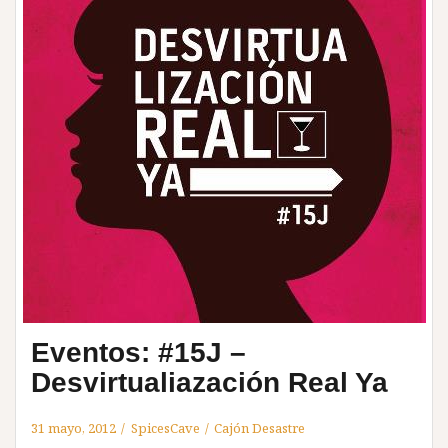
Eventos: #15J –
Desvirtualiazación Real Ya
31 mayo, 2012
SpicesCave
Cajón Desastre