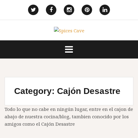
Skip
to
Elemento
Elemento
Elemento
Elemento
Elemento
content
del
del
del
del
del
menú
menú
menú
menú
menú
Category:
Cajón Desastre
Todo lo que no cabe en ningún lugar, entre en el cajon de
abajo de nuestra cocina/blog, tambien conocido por los
amigos como el Cajón Desastre