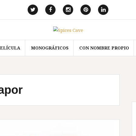
Elemento
Elemento
Elemento
Elemento
Elemento
del
del
del
del
del
menú
menú
menú
menú
menú
PELÍCULA
MONOGRÁFICOS
CON NOMBRE PROPIO
apor