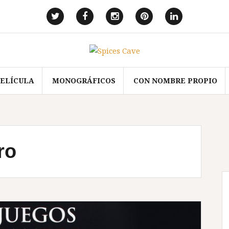
Elemento
Elemento
Elemento
Elemento
Elemento
del
del
del
del
del
menú
menú
menú
menú
menú
PELÍCULA
MONOGRÁFICOS
CON NOMBRE PROPIO
ro