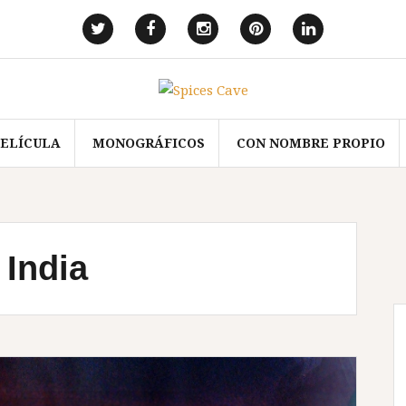
Elemento
Elemento
Elemento
Elemento
Elemento
del
del
del
del
del
menú
menú
menú
menú
menú
PELÍCULA
MONOGRÁFICOS
CON NOMBRE PROPIO
 India